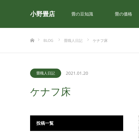
小野畳店
畳の豆知識
畳の価格
ホーム
BLOG
畳職人日記
ケナフ床
2021.01.20
畳職人日記
ケナフ床
投稿一覧