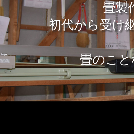
畳製
​初代から受け
畳のこと