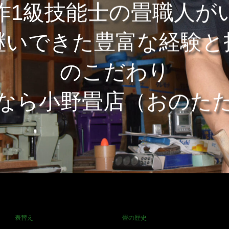
作1級技能士の畳職人が
継いできた豊富な経験
のこだわり
なら小野畳店（おのた
表替え
畳の歴史