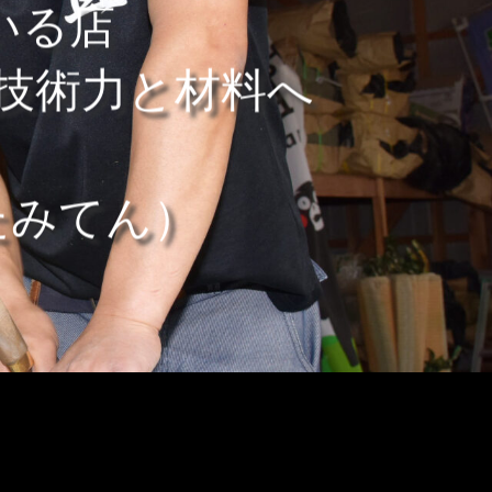
いる店
と技術力と材料へ
たみてん）