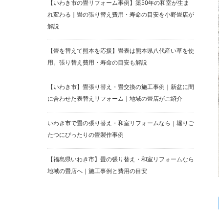
【いわき市の畳リフォーム事例】築50年の和室が生ま
れ変わる｜畳の張り替え費用・寿命の目安を小野畳店が
解説
【畳を替えて熊本を応援】畳表は熊本県八代産い草を使
用。張り替え費用・寿命の目安も解説
【いわき市】畳張り替え・畳交換の施工事例｜新盆に間
に合わせた表替えリフォーム｜地域の畳店がご紹介
いわき市で畳の張り替え・和室リフォームなら｜堀りご
たつにぴったりの畳製作事例
【福島県いわき市】畳の張り替え・和室リフォームなら
地域の畳店へ｜施工事例と費用の目安