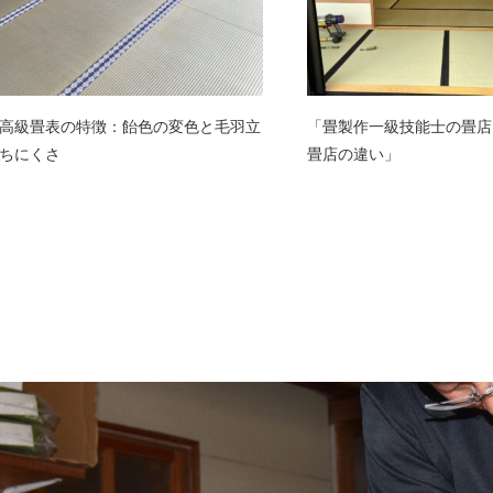
高級畳表の特徴：飴色の変色と毛羽立
「畳製作一級技能士の畳店
ちにくさ
畳店の違い」