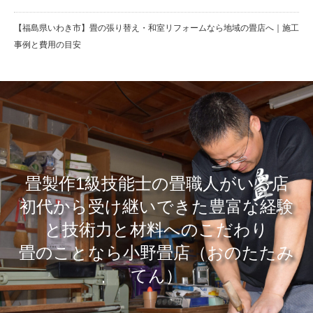
【福島県いわき市】畳の張り替え・和室リフォームなら地域の畳店へ｜施工
事例と費用の目安
畳製作1級技能士の畳職人がいる店
​初代から受け継いできた豊富な経験
と技術力と材料へのこだわり
畳のことなら小野畳店（おのたたみ
てん）