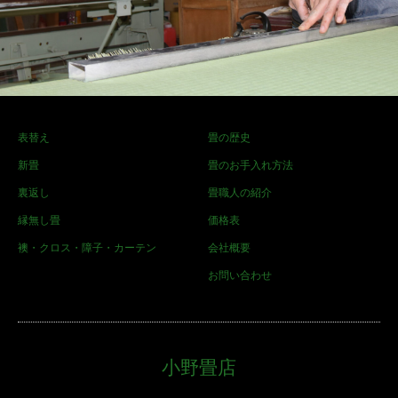
表替え
畳の歴史
新畳
畳のお手入れ方法
裏返し
畳職人の紹介
縁無し畳
価格表
襖・クロス・障子・カーテン
会社概要
お問い合わせ
小野畳店