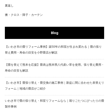
裏返し
襖・クロス・障子・カーテン
Blog
【いわき市の畳リフォーム事例】築50年の和室が生まれ変わる｜畳の張り
替え費用・寿命の目安を小野畳店が解説
【畳を替えて熊本を応援】畳表は熊本県八代産い草を使用。張り替え費用・
寿命の目安も解説
【いわき市】畳張り替え・畳交換の施工事例｜新盆に間に合わせた表替えリ
フォーム｜地域の畳店がご紹介
いわき市で畳の張り替え・和室リフォームなら｜堀りごたつにぴったりの畳
製作事例