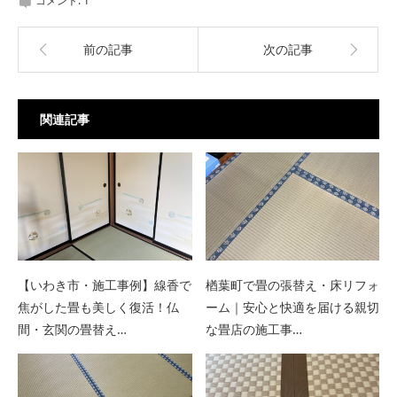
コメント:
1
前の記事
次の記事
関連記事
【いわき市・施工事例】線香で
楢葉町で畳の張替え・床リフォ
焦がした畳も美しく復活！仏
ーム｜安心と快適を届ける親切
間・玄関の畳替え…
な畳店の施工事…