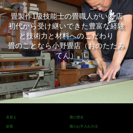
畳製作1級技能士の畳職人がいる店
​初代から受け継いできた豊富な経験
と技術力と材料へのこだわり
畳のことなら小野畳店（おのたたみ
てん）
表替え
畳の歴史
新畳
畳のお手入れ方法