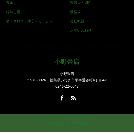
裏返し
畳職人の紹介
縁無し畳
価格表
襖・クロス・障子・カーテン
会社概要
お問い合わせ
小野畳店
小野畳店
〒970-8026 福島県いわき市平字愛谷町4丁目4-8
0246-22-6043
Facebook
RSS
Copyright ©
小野畳店