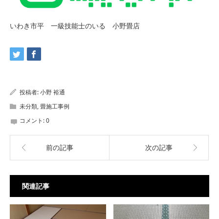
いわき市平 一級技能士のいる 小野畳店
投稿者:
小野 裕通
未分類
,
畳施工事例
コメント:
0
前の記事
次の記事
関連記事