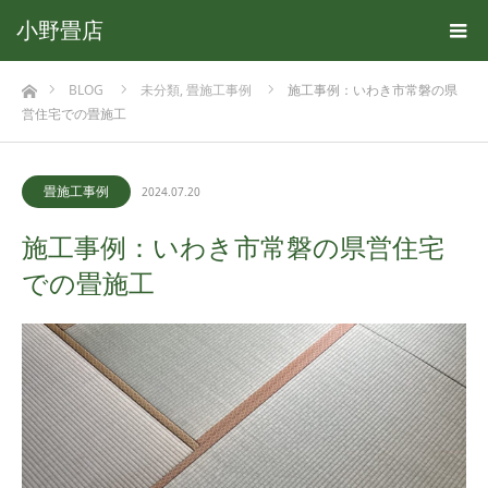
小野畳店
ホーム
BLOG
未分類
,
畳施工事例
施工事例：いわき市常磐の県
営住宅での畳施工
畳施工事例
2024.07.20
施工事例：いわき市常磐の県営住宅
での畳施工