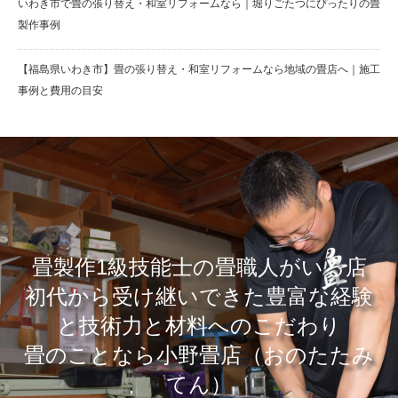
いわき市で畳の張り替え・和室リフォームなら｜堀りごたつにぴったりの畳
製作事例
【福島県いわき市】畳の張り替え・和室リフォームなら地域の畳店へ｜施工
事例と費用の目安
畳製作1級技能士の畳職人がいる店
​初代から受け継いできた豊富な経験
と技術力と材料へのこだわり
畳のことなら小野畳店（おのたたみ
てん）