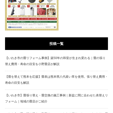
投稿一覧
【いわき市の畳リフォーム事例】築50年の和室が生まれ変わる｜畳の張り
替え費用・寿命の目安を小野畳店が解説
【畳を替えて熊本を応援】畳表は熊本県八代産い草を使用。張り替え費用・
寿命の目安も解説
【いわき市】畳張り替え・畳交換の施工事例｜新盆に間に合わせた表替えリ
フォーム｜地域の畳店がご紹介