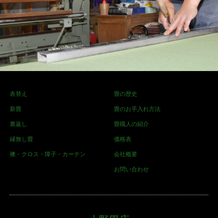
表替え
畳の歴史
新畳
畳のお手入れ方法
裏返し
畳職人の紹介
縁無し畳
価格表
襖・クロス・障子・カーテン
会社概要
お問い合わせ