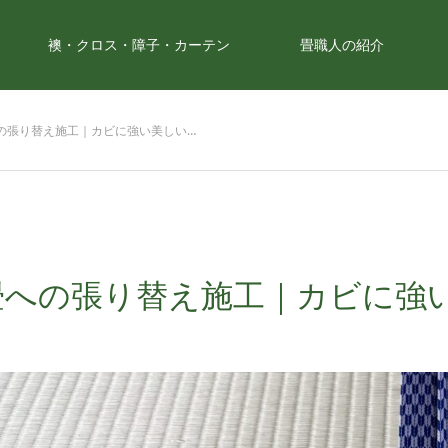
襖・クロス・障子・カーテン
畳職人の紹介
の張り替え施工｜カビに強い美しい…
畳への張り替え施工｜カビに強