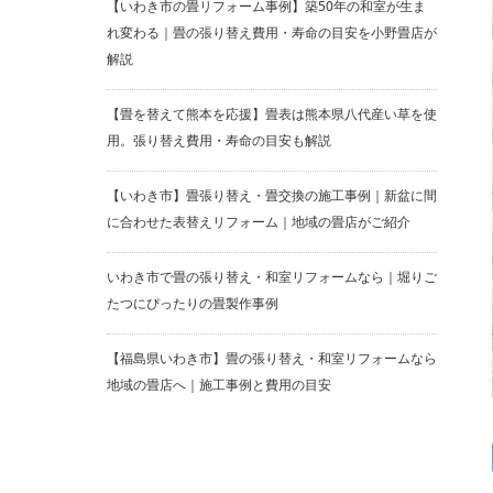
【いわき市の畳リフォーム事例】築50年の和室が生ま
れ変わる｜畳の張り替え費用・寿命の目安を小野畳店が
解説
【畳を替えて熊本を応援】畳表は熊本県八代産い草を使
用。張り替え費用・寿命の目安も解説
【いわき市】畳張り替え・畳交換の施工事例｜新盆に間
に合わせた表替えリフォーム｜地域の畳店がご紹介
いわき市で畳の張り替え・和室リフォームなら｜堀りご
たつにぴったりの畳製作事例
【福島県いわき市】畳の張り替え・和室リフォームなら
地域の畳店へ｜施工事例と費用の目安