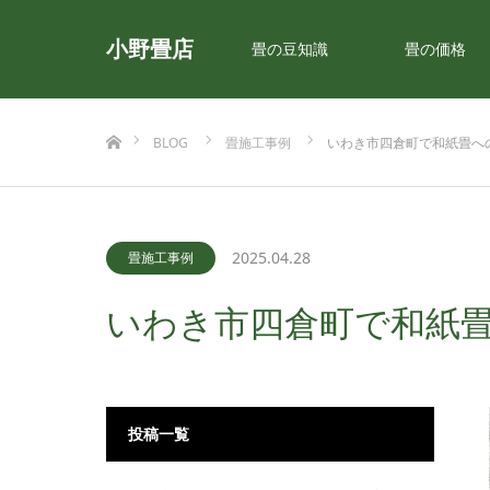
小野畳店
畳の豆知識
畳の価格
ホーム
BLOG
畳施工事例
いわき市四倉町で和紙畳へ
2025.04.28
畳施工事例
いわき市四倉町で和紙
投稿一覧