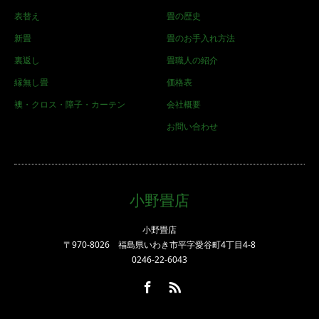
表替え
畳の歴史
新畳
畳のお手入れ方法
裏返し
畳職人の紹介
縁無し畳
価格表
襖・クロス・障子・カーテン
会社概要
お問い合わせ
小野畳店
小野畳店
〒970-8026 福島県いわき市平字愛谷町4丁目4-8
0246-22-6043
Facebook
RSS