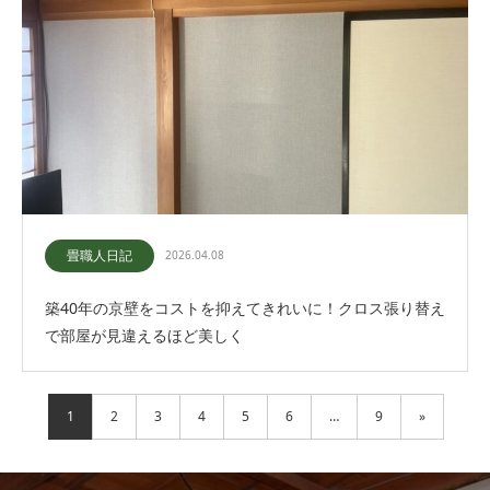
畳職人日記
2026.04.08
築40年の京壁をコストを抑えてきれいに！クロス張り替え
で部屋が見違えるほど美しく
1
2
3
4
5
6
…
9
»