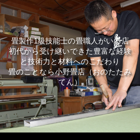
畳製作1級技能士の畳職人がいる店
​初代から受け継いできた豊富な経験
と技術力と材料へのこだわり
畳のことなら小野畳店（おのたたみ
てん）