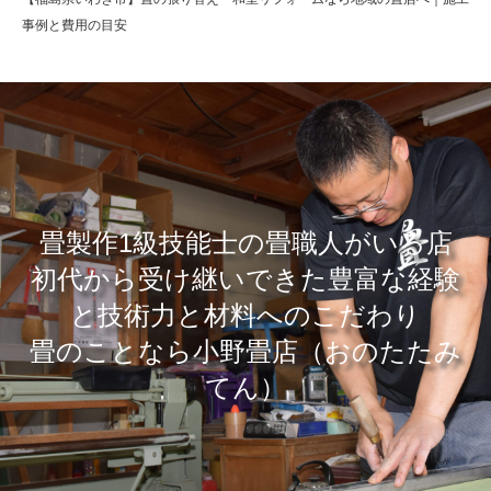
事例と費用の目安
畳製作1級技能士の畳職人がいる店
​初代から受け継いできた豊富な経験
と技術力と材料へのこだわり
畳のことなら小野畳店（おのたたみ
てん）