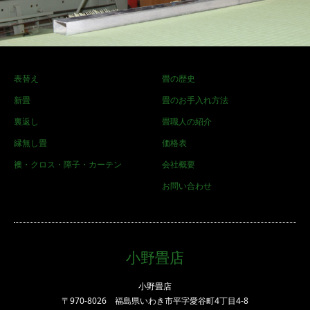
表替え
畳の歴史
新畳
畳のお手入れ方法
裏返し
畳職人の紹介
縁無し畳
価格表
襖・クロス・障子・カーテン
会社概要
お問い合わせ
小野畳店
小野畳店
〒970-8026 福島県いわき市平字愛谷町4丁目4-8