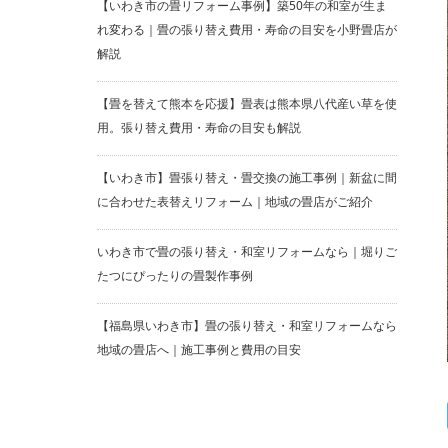
【いわき市の畳リフォーム事例】築50年の和室が生ま
れ変わる｜畳の張り替え費用・寿命の目安を小野畳店が
解説
【畳を替えて熊本を応援】畳表は熊本県八代産い草を使
用。張り替え費用・寿命の目安も解説
【いわき市】畳張り替え・畳交換の施工事例｜新盆に間
に合わせた表替えリフォーム｜地域の畳店がご紹介
いわき市で畳の張り替え・和室リフォームなら｜堀りご
たつにぴったりの畳製作事例
【福島県いわき市】畳の張り替え・和室リフォームなら
地域の畳店へ｜施工事例と費用の目安