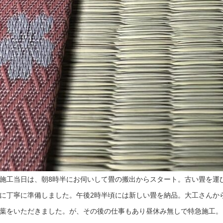
施工当日は、朝8時半にお伺いして畳の搬出からスタート。古い畳を運
に丁寧に準備しました。午後2時半頃には新しい畳を納品。大工さんか
葉をいただきました。が、その後の仕事もあり昼休み無しで特急施工。