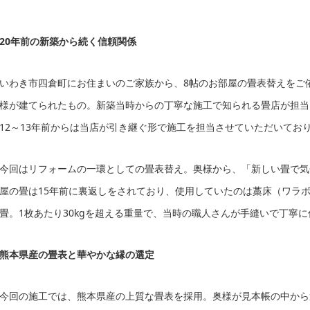
20年前の新築から続く信頼関係
いわき市四倉町にお住まいのご家族から、8帖のお部屋の畳表替えをご
様が建てられたもの。新築当時からの丁寧な施工で知られる畳店が担当
12～13年前からは当店が引き継ぐ形で施工を担当させていただいてお
今回はリフォームの一環としての畳表替え。奥様から、「新しい畳で気
屋の畳は15年前に裏返しをされており、使用していたのは藁床（ワラ
畳。1枚あたり30kgを超える重量で、当時の職人さんが手縫いで丁寧
熊本県産の畳表と華やかな縁の選定
今回の施工では、熊本県産の上質な畳表を採用。奥様が見本帳の中から選