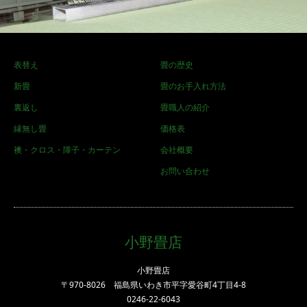
表替え
畳の歴史
新畳
畳のお手入れ方法
裏返し
畳職人の紹介
縁無し畳
価格表
襖・クロス・障子・カーテン
会社概要
お問い合わせ
小野畳店
小野畳店
〒970-8026 福島県いわき市平字愛谷町4丁目4-8
0246-22-6043