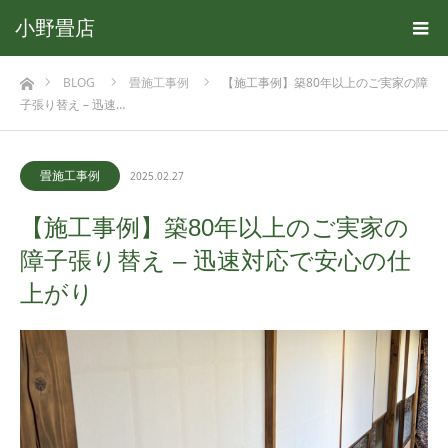
小野畳店
ホーム
BLOG
畳施工事例
【施工事例】築80年以上のご実家の障
子張り替え – 迅速…
畳施工事例
2025.02.27
【施工事例】築80年以上のご実家の
障子張り替え – 迅速対応で安心の仕
上がり