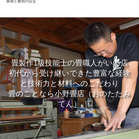
事例と費用の目安
畳製作1級技能士の畳職人がいる店
​初代から受け継いできた豊富な経験
と技術力と材料へのこだわり
畳のことなら小野畳店（おのたたみ
てん）