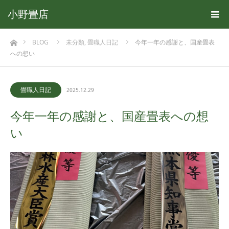
小野畳店
ホーム
BLOG
未分類
,
畳職人日記
今年一年の感謝と、国産畳表
への想い
畳職人日記
2025.12.29
今年一年の感謝と、国産畳表への想
い