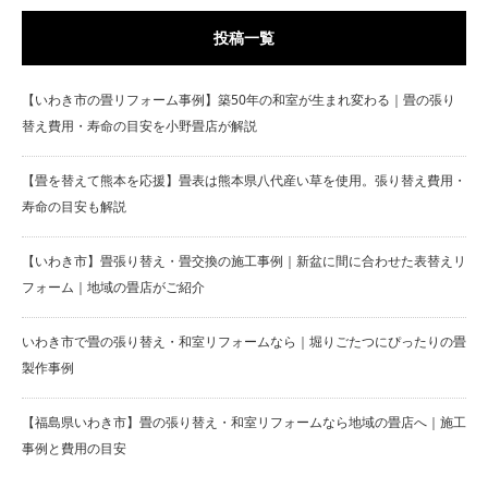
投稿一覧
【いわき市の畳リフォーム事例】築50年の和室が生まれ変わる｜畳の張り
替え費用・寿命の目安を小野畳店が解説
【畳を替えて熊本を応援】畳表は熊本県八代産い草を使用。張り替え費用・
寿命の目安も解説
【いわき市】畳張り替え・畳交換の施工事例｜新盆に間に合わせた表替えリ
フォーム｜地域の畳店がご紹介
いわき市で畳の張り替え・和室リフォームなら｜堀りごたつにぴったりの畳
製作事例
【福島県いわき市】畳の張り替え・和室リフォームなら地域の畳店へ｜施工
事例と費用の目安