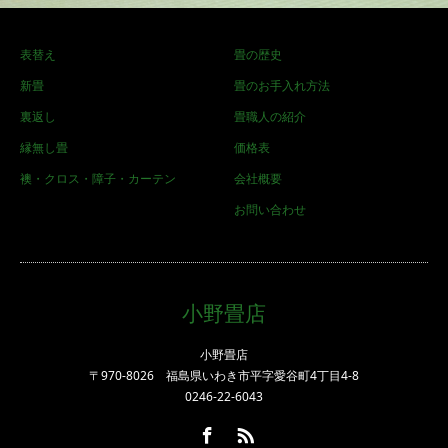
表替え
畳の歴史
新畳
畳のお手入れ方法
裏返し
畳職人の紹介
縁無し畳
価格表
襖・クロス・障子・カーテン
会社概要
お問い合わせ
小野畳店
小野畳店
〒970-8026 福島県いわき市平字愛谷町4丁目4-8
0246-22-6043
Facebook
RSS