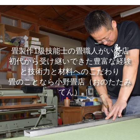
畳製作1級技能士の畳職人がいる店
​初代から受け継いできた豊富な経験
と技術力と材料へのこだわり
畳のことなら小野畳店（おのたたみ
てん）