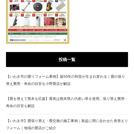
投稿一覧
【いわき市の畳リフォーム事例】築50年の和室が生まれ変わる｜畳の張り
替え費用・寿命の目安を小野畳店が解説
【畳を替えて熊本を応援】畳表は熊本県八代産い草を使用。張り替え費用・
寿命の目安も解説
【いわき市】畳張り替え・畳交換の施工事例｜新盆に間に合わせた表替えリ
フォーム｜地域の畳店がご紹介