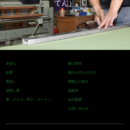
てん）
表替え
畳の歴史
新畳
畳のお手入れ方法
裏返し
畳職人の紹介
縁無し畳
価格表
襖・クロス・障子・カーテン
会社概要
お問い合わせ