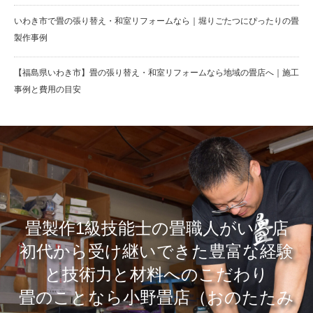
いわき市で畳の張り替え・和室リフォームなら｜堀りごたつにぴったりの畳
製作事例
【福島県いわき市】畳の張り替え・和室リフォームなら地域の畳店へ｜施工
事例と費用の目安
畳製作1級技能士の畳職人がいる店
​初代から受け継いできた豊富な経験
と技術力と材料へのこだわり
畳のことなら小野畳店（おのたたみ