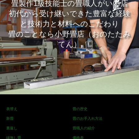
畳製作1級技能士の畳職人がいる店
​初代から受け継いできた豊富な経験
と技術力と材料へのこだわり
畳のことなら小野畳店（おのたたみ
てん）
表替え
畳の歴史
新畳
畳のお手入れ方法
裏返し
畳職人の紹介
縁無し畳
価格表