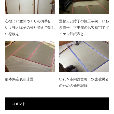
心地よい空間づくりのお手伝
畳替えと障子の施工事例：いわ
い：襖と障子の張り替えで新し
き市平 下平窪のお客様宅でダ
い息吹を
イケン和紙表と…
熊本県産表新床畳
いわき市内郷宮町：水害被災者
のための修理記録
コメント