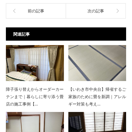
前の記事
次の記事
関連記事
障子張り替えからオーダーカー
【いわき市中央台】帰省するご
テンまで｜暮らしに寄り添う畳
家族のために畳を新調｜アレル
店の施工事例【…
ギー対策も考え…