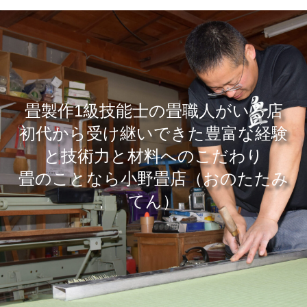
畳製作1級技能士の畳職人がいる店
​初代から受け継いできた豊富な経験
と技術力と材料へのこだわり
畳のことなら小野畳店（おのたたみ
てん）