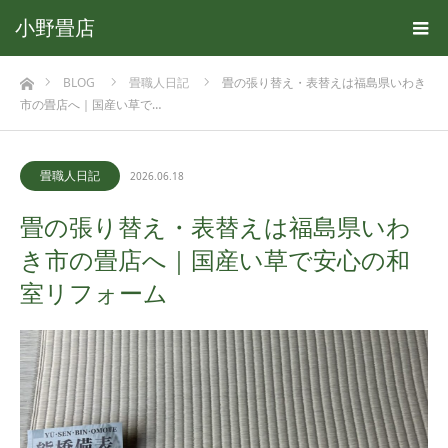
小野畳店
ホーム
BLOG
畳職人日記
畳の張り替え・表替えは福島県いわき
市の畳店へ｜国産い草で…
畳職人日記
2026.06.18
畳の張り替え・表替えは福島県いわ
き市の畳店へ｜国産い草で安心の和
室リフォーム