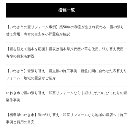
投稿一覧
【いわき市の畳リフォーム事例】築50年の和室が生まれ変わる｜畳の張り
替え費用・寿命の目安を小野畳店が解説
【畳を替えて熊本を応援】畳表は熊本県八代産い草を使用。張り替え費用・
寿命の目安も解説
【いわき市】畳張り替え・畳交換の施工事例｜新盆に間に合わせた表替えリ
フォーム｜地域の畳店がご紹介
いわき市で畳の張り替え・和室リフォームなら｜堀りごたつにぴったりの畳
製作事例
【福島県いわき市】畳の張り替え・和室リフォームなら地域の畳店へ｜施工
事例と費用の目安