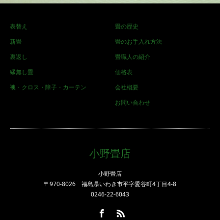
表替え
畳の歴史
新畳
畳のお手入れ方法
裏返し
畳職人の紹介
縁無し畳
価格表
襖・クロス・障子・カーテン
会社概要
お問い合わせ
小野畳店
小野畳店
〒970-8026 福島県いわき市平字愛谷町4丁目4-8
0246-22-6043
Facebook
RSS