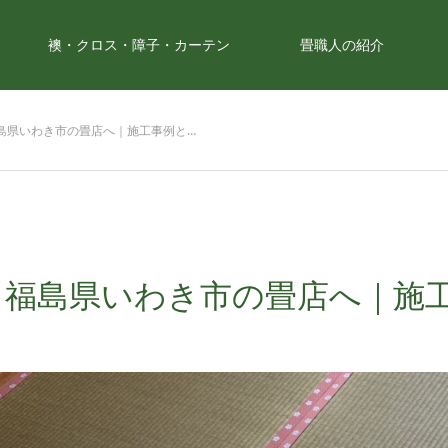
襖・クロス・障子・カーテン
畳職人の紹介
島県いわき市の畳店へ｜施工事例と…
ら福島県いわき市の畳店へ｜施