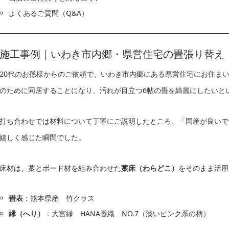
よくあるご質問（Q&A）
施工事例｜いわき市内郷・県営住宅の畳張り替え
20代のお孫様からのご依頼で、いわき市内郷にある県営住宅にお住ま
のために同居することになり、汚れが目立つ6帖の畳を綺麗にしたいと
打ち合わせでは材料について丁寧にご説明したところ、「国産が良いで
嬉しく感じた瞬間でした。
床材は、藁とボード材を組み合わせた
藁床（わらどこ）
をそのまま活用
畳表
：熊本県産 竹クラス
縁（へり）
：大宮縁 HANA香織 NO.7（淡いピンク系の柄）