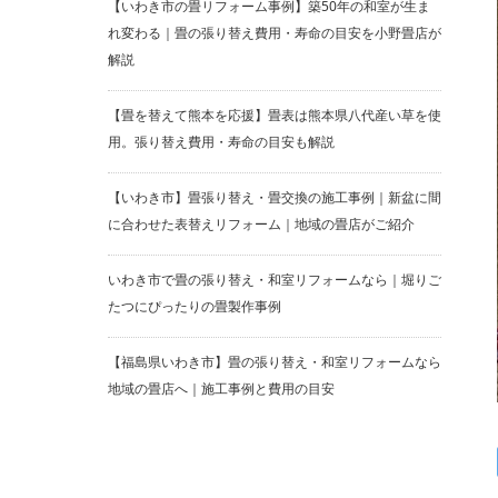
【いわき市の畳リフォーム事例】築50年の和室が生ま
れ変わる｜畳の張り替え費用・寿命の目安を小野畳店が
解説
【畳を替えて熊本を応援】畳表は熊本県八代産い草を使
用。張り替え費用・寿命の目安も解説
【いわき市】畳張り替え・畳交換の施工事例｜新盆に間
に合わせた表替えリフォーム｜地域の畳店がご紹介
いわき市で畳の張り替え・和室リフォームなら｜堀りご
たつにぴったりの畳製作事例
【福島県いわき市】畳の張り替え・和室リフォームなら
地域の畳店へ｜施工事例と費用の目安