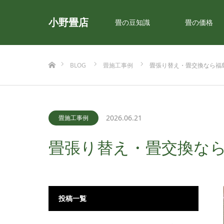
小野畳店
畳の豆知識
畳の価格
ホーム
BLOG
畳施工事例
畳張り替え・畳交換なら福
2026.06.21
畳施工事例
畳張り替え・畳交換な
投稿一覧